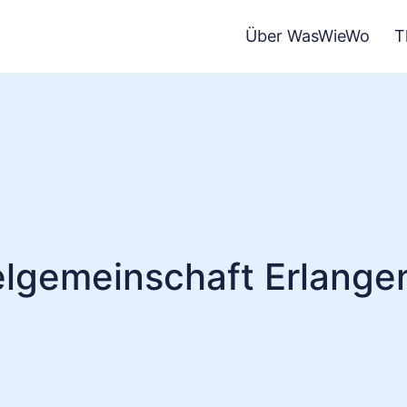
Über WasWieWo
T
lgemeinschaft Erlangen