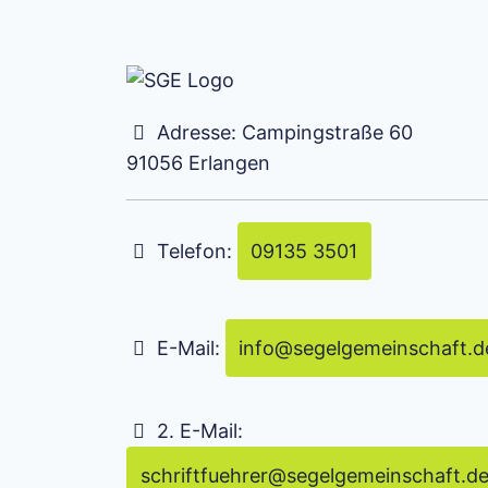
Adresse:
Campingstraße 60
91056
Erlangen
Telefon:
09135 3501
E-Mail:
info
@
segelgemeinschaft.d
2. E-Mail:
schriftfuehrer
@
segelgemeinschaft.d