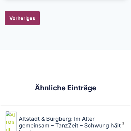
Vorheriges
Ähnliche Einträge
Fa
Altstadt & Burgberg: Im Alter
gemeinsam – TanzZeit – Schwung hält