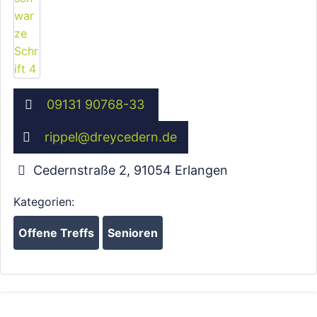
09131 90768-33
rippel
@
dreycedern.de
Cedernstraße 2
,
91054
Erlangen
Kategorien:
Offene Treffs
Senioren