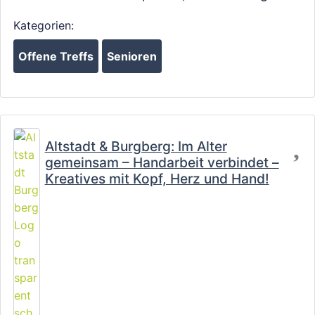
Kategorien:
Offene Treffs
Senioren
Fa
Altstadt & Burgberg: Im Alter
gemeinsam – Handarbeit verbindet –
Kreatives mit Kopf, Herz und Hand!