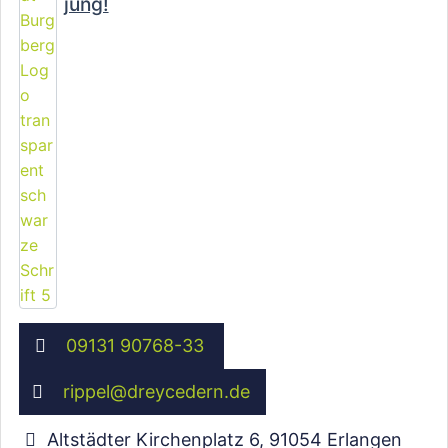
jung!
Wird geladen …
09131 90768-33
rippel
@
dreycedern.de
Altstädter Kirchenplatz 6
,
91054
Erlangen