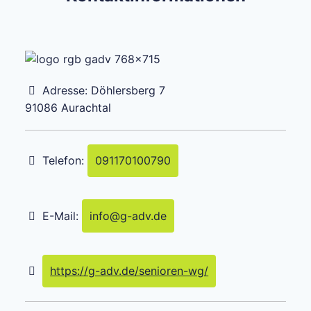
Adresse:
Döhlersberg 7
91086
Aurachtal
Telefon:
091170100790
E-Mail:
info
@
g-adv.de
https://g-adv.de/senioren-wg/