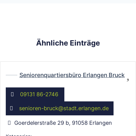
Ähnliche Einträge
Fa
Seniorenquartiersbüro Erlangen Bruck
09131 86-2746
senioren-bruck
@
stadt.erlangen.de
Goerdelerstraße 29 b
,
91058
Erlangen