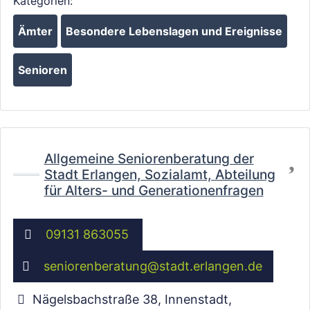
Kategorien:
Ämter
Besondere Lebenslagen und Ereignisse
Wird geladen …
Senioren
Fa
Allgemeine Seniorenberatung der
Stadt Erlangen, Sozialamt, Abteilung
für Alters- und Generationenfragen
09131 863055
seniorenberatung
@
stadt.erlangen.de
Nägelsbachstraße 38, Innenstadt
,