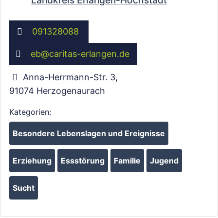
Landkreis Erlangen-Höchstadt
091328088
eb
@
caritas-erlangen.de
Anna-Herrmann-Str. 3
,
91074
Herzogenaurach
Kategorien:
Wird geladen …
Besondere Lebenslagen und Ereignisse
Erziehung
Essstörung
Familie
Jugend
Sucht