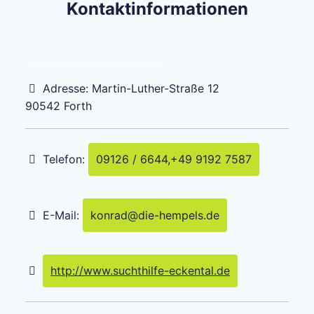
Kontaktinformationen
Adresse:
Martin-Luther-Straße 12
90542
Forth
Telefon:
09126 / 6644,+49 9192 7587
E-Mail:
konrad
@
die-hempels.de
http://www.suchthilfe-eckental.de