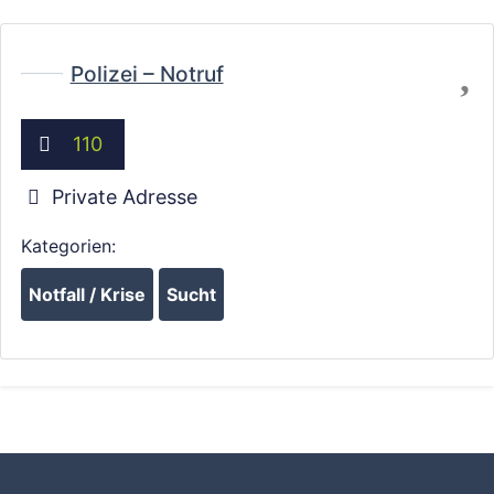
Fa
Polizei – Notruf
110
Private Adresse
Kategorien:
Notfall / Krise
Sucht