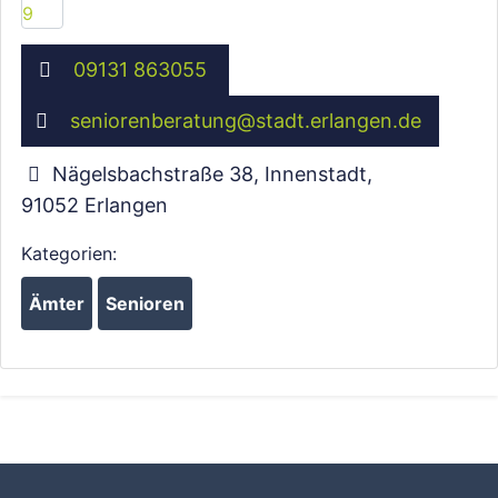
09131 863055
seniorenberatung
@
stadt.erlangen.de
Nägelsbachstraße 38, Innenstadt
,
91052
Erlangen
Kategorien:
Ämter
Senioren