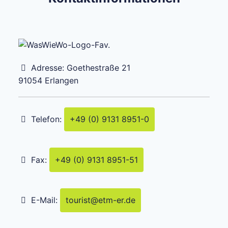
Adresse:
Goethestraße 21
91054
Erlangen
Telefon:
+49 (0) 9131 8951-0
Fax:
+49 (0) 9131 8951-51
E-Mail:
tourist
@
etm-er.de