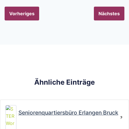
Vorheriges
Nächstes
Ähnliche Einträge
Fa
Seniorenquartiersbüro Erlangen Bruck