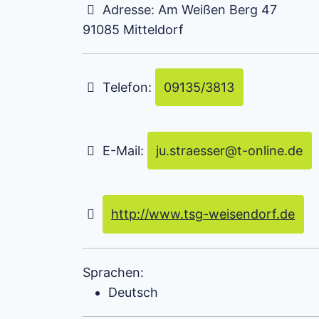
Adresse:
Am Weißen Berg 47
91085
Mitteldorf
Telefon:
09135/3813
E-Mail:
ju.straesser
@
t-online.de
http://www.tsg-weisendorf.de
Sprachen:
Deutsch