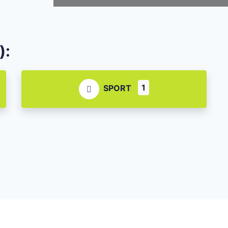
):
1
SPORT