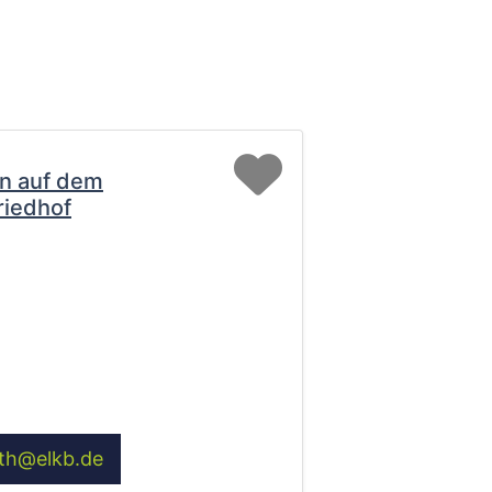
Favorit
n auf dem
riedhof
th
@
elkb.de