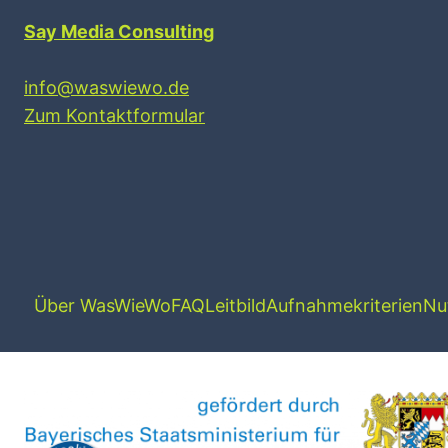
Say Media Consulting
info@waswiewo.de
Zum Kontaktformular
Über WasWieWo
FAQ
Leitbild
Aufnahmekriterien
Nu