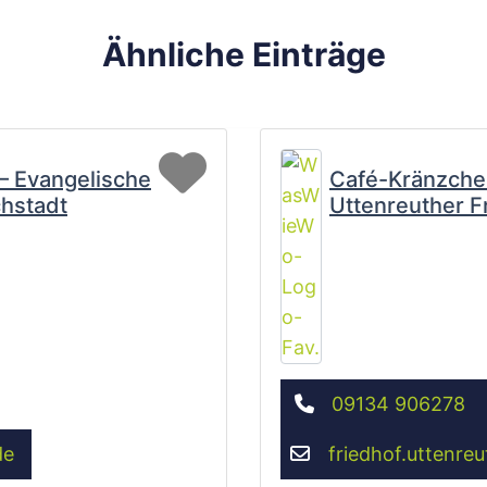
Ähnliche Einträge
Favorit
 – Evangelische
Café-Kränzche
hstadt
Uttenreuther F
09134 906278
de
friedhof.uttenreu