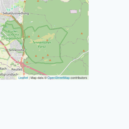
Leaflet
| Map data ©
OpenStreetMap
contributors