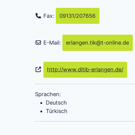
Fax:
09131/207656
E-Mail:
erlangen.tik
@
t-online.de
http://www.ditib-erlangen.de/
Sprachen:
Deutsch
Türkisch