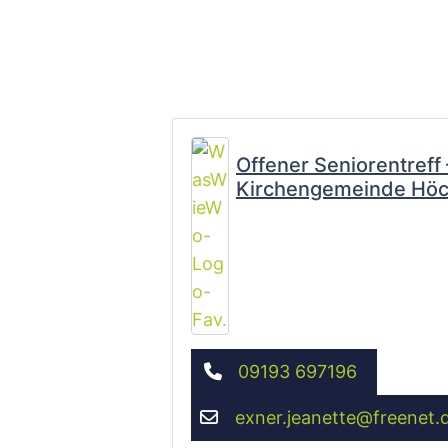
Offener Seniorentreff
Kirchengemeinde Höc
09193 697196
exner.jeanette
@
freenet.