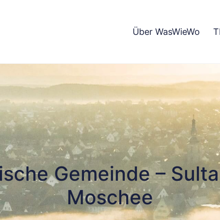
Über WasWieWo
T
mische Gemeinde – Sult
Moschee