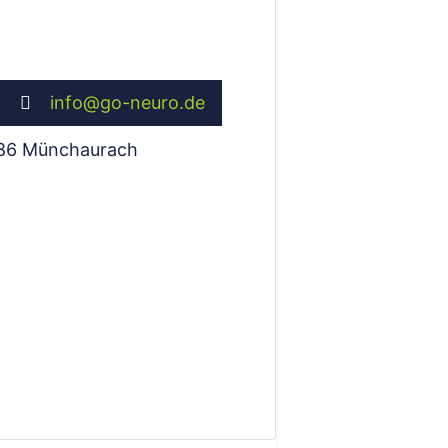
info
@
go-neuro.de
86
Münchaurach