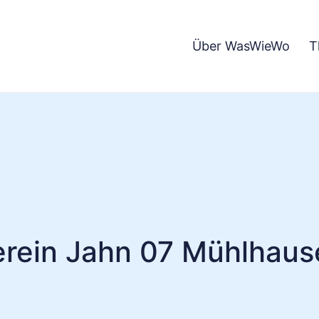
Über WasWieWo
T
erein Jahn 07 Mühlhause