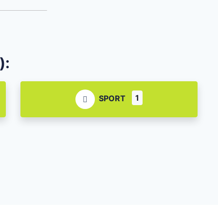
):
1
SPORT