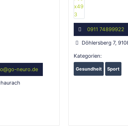
0911 74899922
Döhlersberg 7
,
910
Kategorien:
Gesundheit
Sport
fo
@
go-neuro.de
haurach