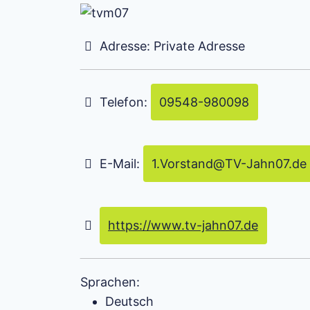
Adresse:
Private Adresse
Telefon:
09548-980098
E-Mail:
1.Vorstand
@
TV-Jahn07.de
https://www.tv-jahn07.de
Sprachen:
Deutsch