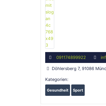
091174899922
in
Döhlersberg 7
,
91086
Münc
Kategorien:
Gesundheit
Sport