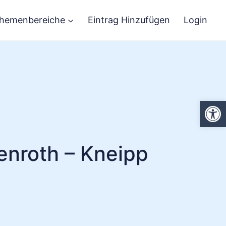
hemenbereiche
Eintrag Hinzufügen
Login
We
enroth – Kneipp