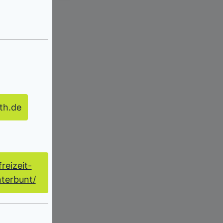
th.de
reizeit-
nterbunt/