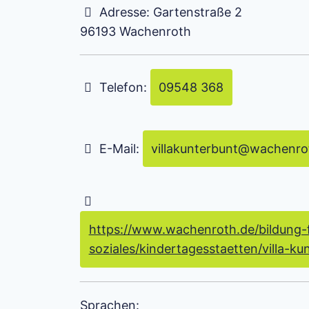
Adresse:
Gartenstraße 2
96193
Wachenroth
Telefon:
09548 368
E-Mail:
villakunterbunt
@
wachenro
https://www.wachenroth.de/bildung-f
soziales/kindertagesstaetten/villa-ku
Sprachen: