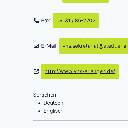
Fax:
09131 / 86-2702
E-Mail:
vhs.sekretariat
@
stadt.erl
http://www.vhs-erlangen.de/
Sprachen:
Deutsch
Englisch