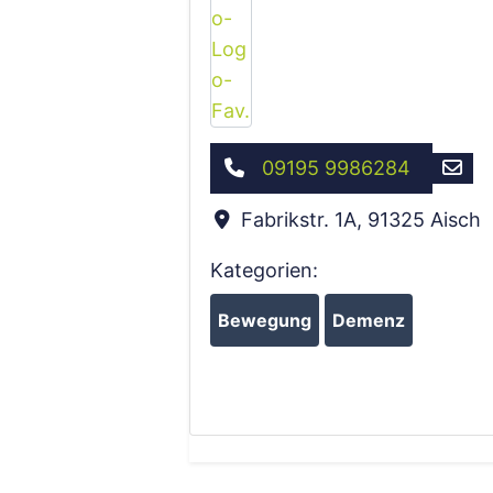
09195 9986284
Fabrikstr. 1A
,
91325
Aisch
Kategorien:
Bewegung
Demenz