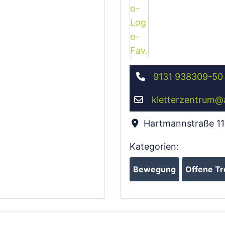
9131 938309-50
kletterzentrum
@
Hartmannstraße 11
Kategorien:
Bewegung
Offene Tr