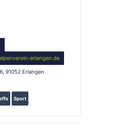
alpenverein-erlangen.de
6
,
91052
Erlangen
effs
Sport