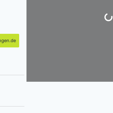
Wird ge
angen.de