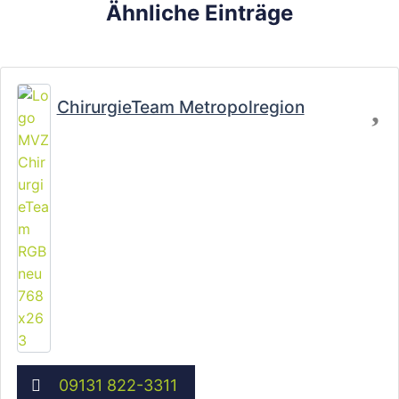
Ähnliche Einträge
Fa
ChirurgieTeam Metropolregion
09131 822-3311