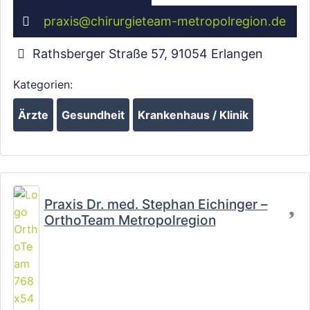
praxis
@
chirurgieteam-metropolregion.de
Rathsberger Straße 57
,
91054
Erlangen
Wird geladen …
Kategorien:
Ärzte
Gesundheit
Krankenhaus / Klinik
Fa
Praxis Dr. med. Stephan Eichinger –
OrthoTeam Metropolregion