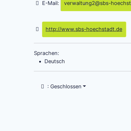
E-Mail:
verwaltung2
@
sbs-hoechst
http://www.sbs-hoechstadt.de
Sprachen:
Deutsch
:
Geschlossen