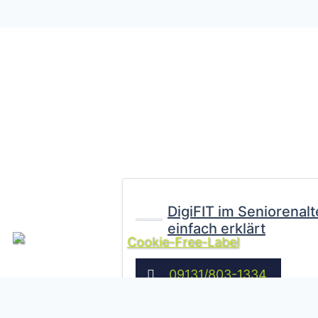
DigiFIT im Seniorenalte
einfach erklärt
09131/803-1334