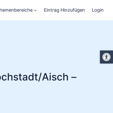
hemenbereiche
Eintrag Hinzufügen
Login
We
öchstadt/Aisch –