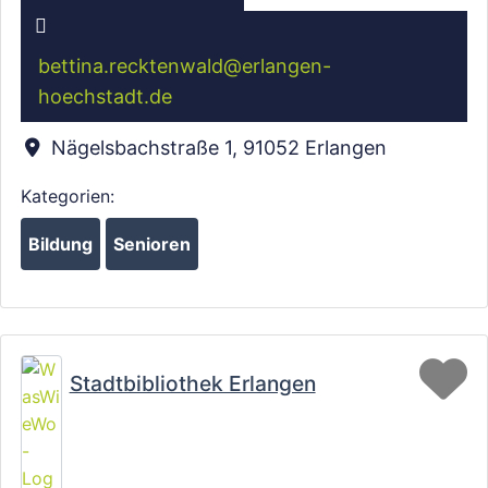
bettina.recktenwald
@
erlangen-
hoechstadt.de
Nägelsbachstraße 1
,
91052
Erlangen
Kategorien:
Bildung
Senioren
Fa
Stadtbibliothek Erlangen