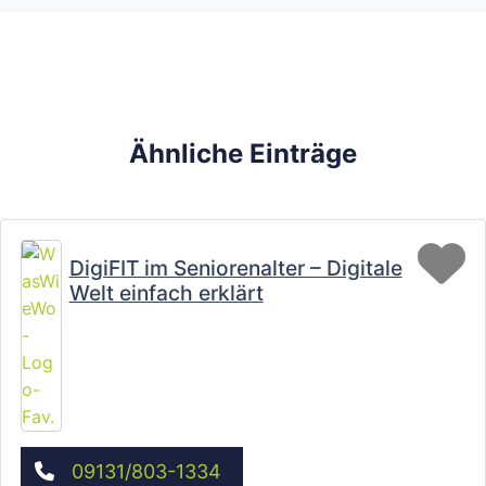
Ähnliche Einträge
Fa
DigiFIT im Seniorenalter – Digitale
Welt einfach erklärt
09131/803-1334