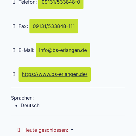
Telefon:
09131/533848-0
Fax:
09131/533848-111
E-Mail:
info
@
bs-erlangen.de
https://www.bs-erlangen.de/
Sprachen:
Deutsch
Heute geschlossen
: