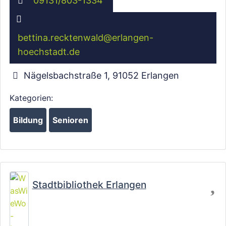
09131/803-1334
bettina.recktenwald
@
erlangen-
hoechstadt.de
Nägelsbachstraße 1
,
91052
Erlangen
Kategorien:
Bildung
Senioren
Fa
Wird geladen …
Stadtbibliothek Erlangen