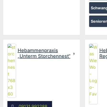
Schwang
Seniore
Favorit
Hebammenpraxis
He
„Unterm Storchennest“
Reg
09131 992288