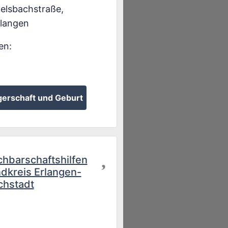
elsbachstraße
,
rlangen
en:
erschaft und Geburt
Favorit
hbarschaftshilfen
dkreis Erlangen-
chstadt