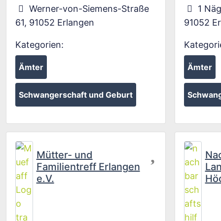
Werner-von-Siemens-Straße
1 Näg
61
,
91052
Erlangen
91052
E
Kategorien:
Kategori
Ämter
Ämter
Schwangerschaft und Geburt
Schwang
Favorit
Mütter- und
Nac
Familientreff Erlangen
Lan
e.V.
Hö