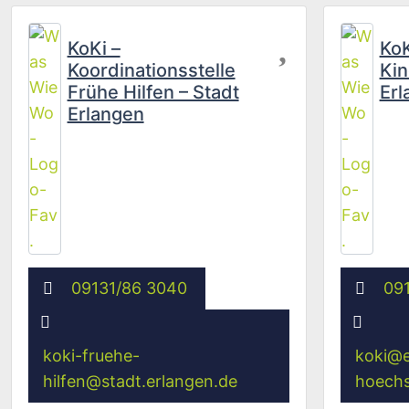
Favorit
KoKi –
KoK
Koordinationsstelle
Kin
Frühe Hilfen – Stadt
Erl
Erlangen
09131/86 3040
091
koki-fruehe-
koki
@
hilfen
@
stadt.erlangen.de
hoechs