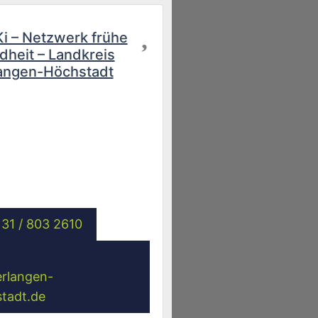
Favorit
i – Netzwerk frühe
dheit – Landkreis
angen-Höchstadt
31 / 803 2610
erlangen-
tadt.de