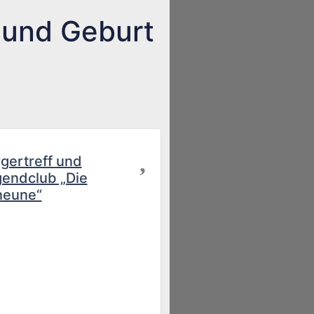
 und Geburt
Favorit
gertreff und
endclub „Die
heune“