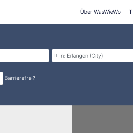
Über WasWieWo
T
Stadt
Barrierefrei?