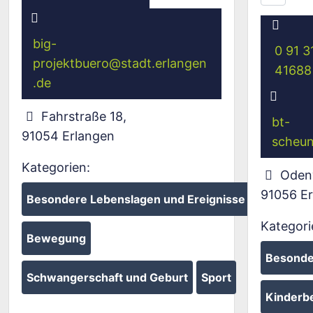
big-
0 91 3
projektbuero
@
stadt.erlangen
41688
.de
Fahrstraße 18
,
bt-
91054
Erlangen
scheu
Kategorien:
Odenw
91056
E
Besondere Lebenslagen und Ereignisse
Kategori
Bewegung
Besonde
Schwangerschaft und Geburt
Sport
Kinderb