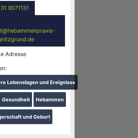
131 9071131
t
@
hebammenpraxis-
nitzgrund.de
te Adresse
en:
re Lebenslagen und Ereignisse
Gesundheit
Hebammen
erschaft und Geburt