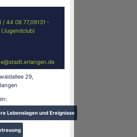
1 / 44 08 77,09131 -
 (Jugendclub)
ne
@
stadt.erlangen.de
aldallee 29
,
rlangen
en:
re Lebenslagen und Ereignisse
etreuung