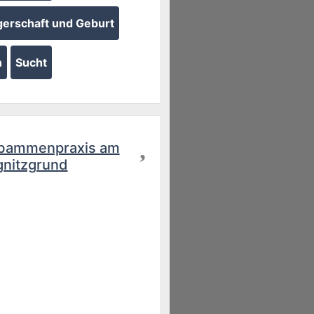
erschaft und Geburt
n
Sucht
Favorit
bammenpraxis am
nitzgrund