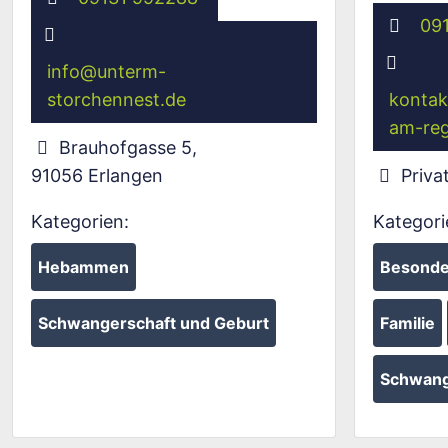
09
info
@
unterm-
storchennest.de
kontak
am-reg
Brauhofgasse 5
,
91056
Erlangen
Priva
Kategorien:
Kategori
Hebammen
Besonde
Schwangerschaft und Geburt
Familie
Schwang