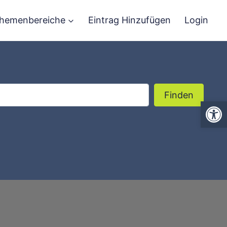
hemenbereiche
Eintrag Hinzufügen
Login
Finden
Finden
We