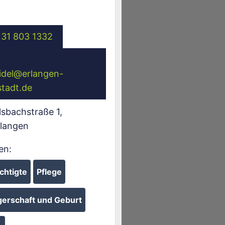
131 803 1332
idel
@
erlangen-
tadt.de
sbachstraße 1
,
rlangen
en:
chtigte
Pflege
erschaft und Geburt