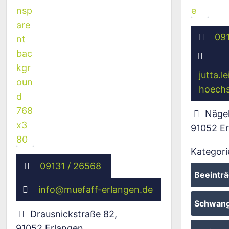
09
jutta.le
hoechs
Nägel
91052
E
Kategori
09131 / 26568
Beeinträ
info
@
muefaff-erlangen.de
Schwang
Drausnickstraße 82
,
91052
Erlangen