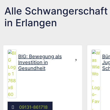
Alle Schwangerschaft
in Erlangen
Favorit
BIG: Bewegung als
Bür
Investition in
Jug
Gesundheit
Sc
09131-861718