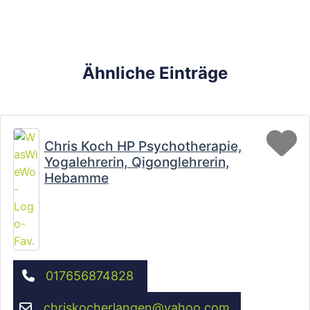
Ähnliche Einträge
Fa
Chris Koch HP Psychotherapie,
Yogalehrerin, Qigonglehrerin,
Hebamme
017656874828
chriskocherlangen
@
yahoo.com