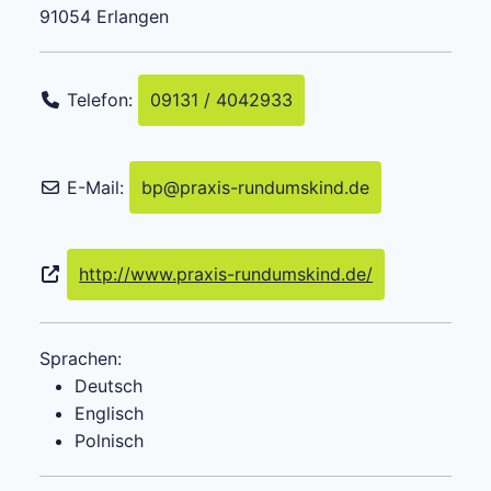
91054
Erlangen
Telefon:
09131 / 4042933
E-Mail:
bp
@
praxis-rundumskind.de
http://www.praxis-rundumskind.de/
Sprachen:
Deutsch
Englisch
Polnisch