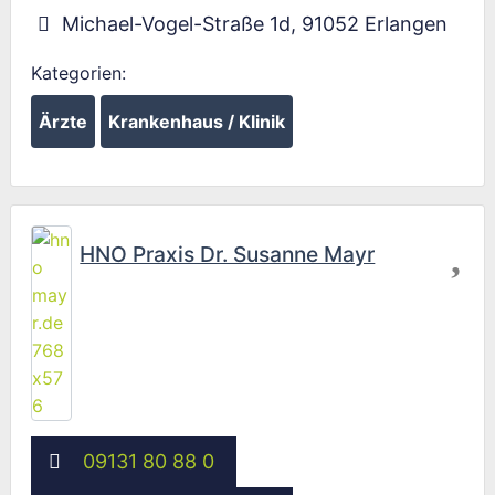
Michael-Vogel-Straße 1d
,
91052
Erlangen
Kategorien:
Ärzte
Krankenhaus / Klinik
Fav
HNO Praxis Dr. Susanne Mayr
09131 80 88 0