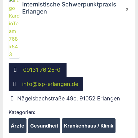
Internistische Schwerpunktpraxis
Erlangen
09131 76 25-0
info
@
isp-erlangen.de
Nägelsbachstraße 49c
,
91052
Erlangen
Kategorien:
Ärzte
Gesundheit
Krankenhaus / Klinik