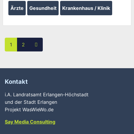
Ärzte
Gesundheit
Krankenhaus / Klinik
Posts navigation
Ältere Beiträge
1
2
Kontakt
i.A. Landratsamt Erlangen-Höchstadt
und der Stadt Erlangen
Projekt WasWieWo.de
Say Media Consulting