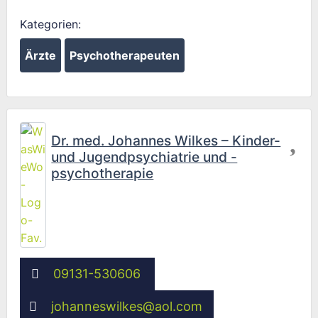
Kategorien:
Ärzte
Psychotherapeuten
Fav
Dr. med. Johannes Wilkes – Kinder-
und Jugendpsychiatrie und -
psychotherapie
09131-530606
johanneswilkes
@
aol.com