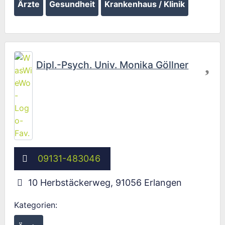
Ärzte
Gesundheit
Krankenhaus / Klinik
Fav
Dipl.-Psych. Univ. Monika Göllner
09131-483046
10 Herbstäckerweg
,
91056
Erlangen
Kategorien: