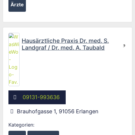
Ärzte
Fav
Wird geladen …
Hausärztliche Praxis Dr. med. S.
Landgraf / Dr. med. A. Taubald
09131-993636
Brauhofgasse 1
,
91056
Erlangen
Kategorien: