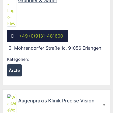
Gründler & Gabel
+49 (0)9131-481600
Möhrendorfer Straße 1c
,
91056
Erlangen
Kategorien:
Ärzte
Fav
Augenpraxis Klinik Precise Vision