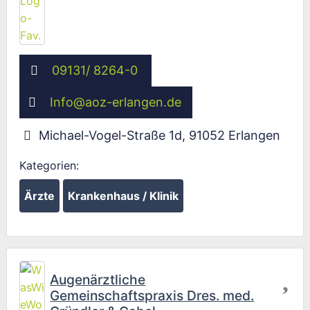
09131/ 8264-0
Info
@
aoz-erlangen.de
Michael-Vogel-Straße 1d
,
91052
Erlangen
Kategorien:
Ärzte
Krankenhaus / Klinik
Fav
Augenärztliche
Gemeinschaftspraxis Dres. med.