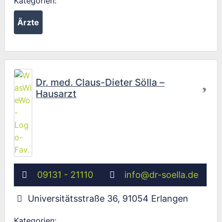
Kategorien:
Ärzte
Fav
Dr. med. Claus-Dieter Sölla –
Hausarzt
09131 - 21110
info
@
dr-soella.de
Universitätsstraße 36
,
91054
Erlangen
Kategorien: