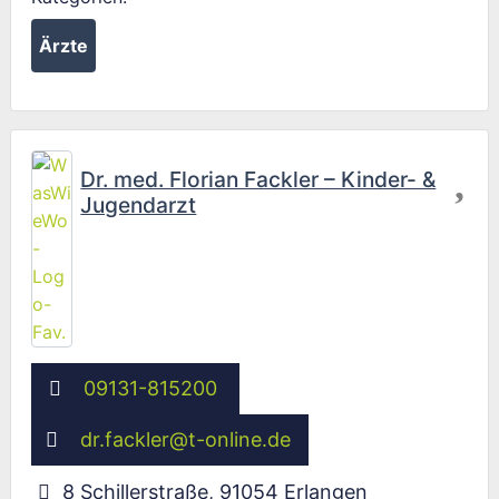
Ärzte
Fav
Dr. med. Florian Fackler – Kinder- &
Jugendarzt
09131-815200
dr.fackler
@
t-online.de
8 Schillerstraße
,
91054
Erlangen