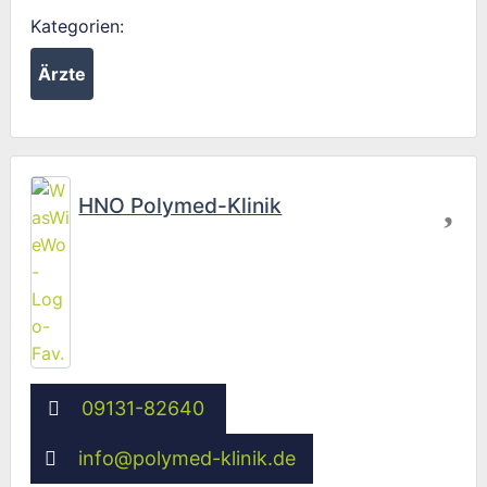
Kategorien:
Ärzte
Fav
HNO Polymed-Klinik
09131-82640
info
@
polymed-klinik.de