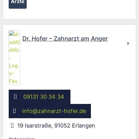
Ärzte
Fav
Dr. Hofer – Zahnarzt am Anger
09131 30 34 34
info
@
zahnarzt-hofer.de
19 Isarstraße
,
91052
Erlangen