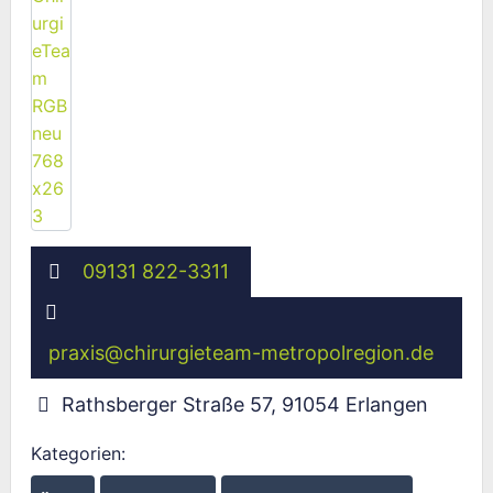
09131 822-3311
praxis
@
chirurgieteam-metropolregion.de
Rathsberger Straße 57
,
91054
Erlangen
Kategorien: