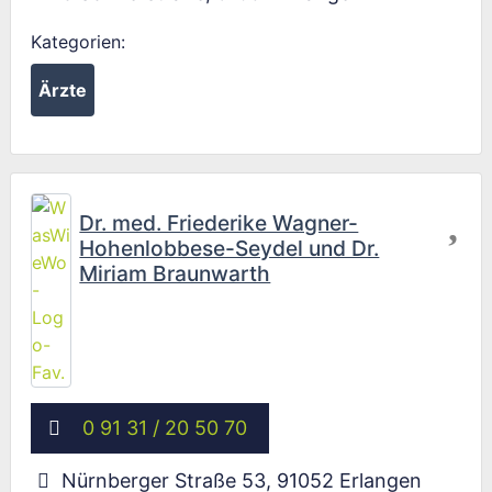
Kategorien:
Ärzte
Fav
Dr. med. Friederike Wagner-
Hohenlobbese-Seydel und Dr.
Miriam Braunwarth
0 91 31 / 20 50 70
Nürnberger Straße 53
,
91052
Erlangen