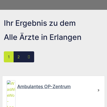
Ihr Ergebnis zu dem
Alle Ärzte in Erlangen
Posts navigation
Ältere Beiträge
1
2
Fav
Ambulantes OP-Zentrum