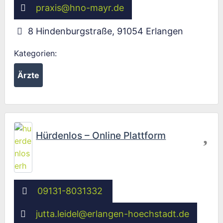
praxis
@
hno-mayr.de
8 Hindenburgstraße
,
91054
Erlangen
Kategorien:
Ärzte
Fav
Hürdenlos – Online Plattform
09131-8031332
jutta.leidel
@
erlangen-hoechstadt.de