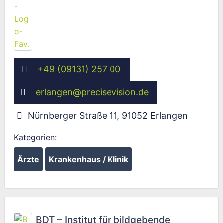
+49 (09131) 257 00
erlangen
@
precisevision.de
Nürnberger Straße 11
,
91052
Erlangen
Kategorien:
Ärzte
Krankenhaus / Klinik
Fav
BDT – Institut für bildgebende