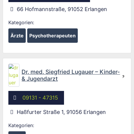
66 Hofmannstraße
,
91052
Erlangen
Kategorien:
Ärzte
Psychotherapeuten
Fav
Dr. med. Siegfried Lugauer – Kinder-
& Jugendarzt
09131 - 47315
Haßfurter Straße 1
,
91056
Erlangen
Kategorien: