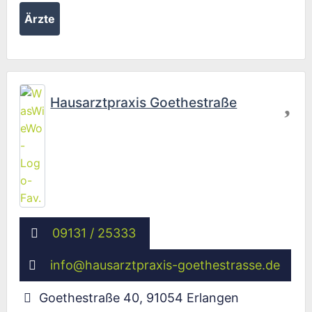
Ärzte
Fav
Hausarztpraxis Goethestraße
09131 / 25333
info
@
hausarztpraxis-goethestrasse.de
Goethestraße 40
,
91054
Erlangen