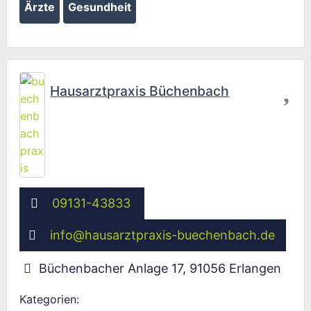
Ärzte
Gesundheit
Fav
Hausarztpraxis Büchenbach
09131-43833
info
@
hausarztpraxis-buechenbach.de
Büchenbacher Anlage 17
,
91056
Erlangen
Kategorien: