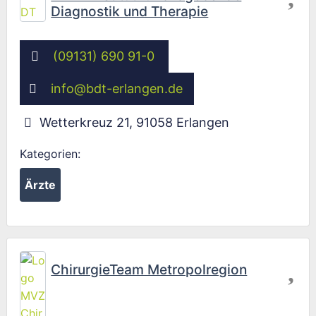
Diagnostik und Therapie
(09131) 690 91-0
info
@
bdt-erlangen.de
Wetterkreuz 21
,
91058
Erlangen
Kategorien:
Ärzte
Fav
ChirurgieTeam Metropolregion