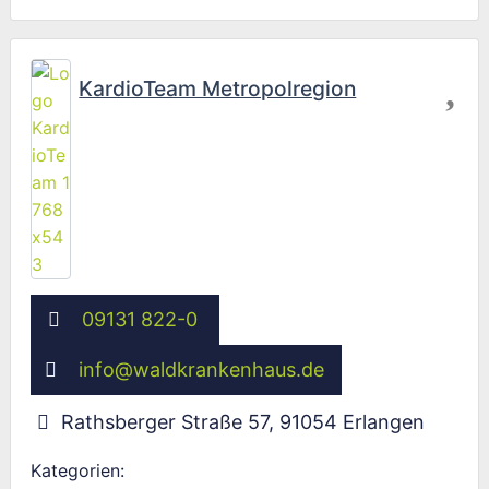
Fav
KardioTeam Metropolregion
09131 822-0
info
@
waldkrankenhaus.de
Rathsberger Straße 57
,
91054
Erlangen
Kategorien: