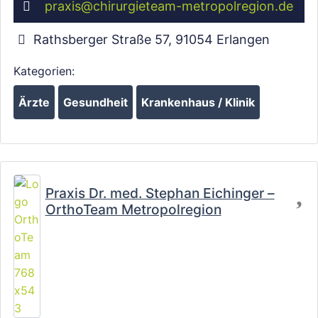
praxis
@
chirurgieteam-metropolregion.de
Rathsberger Straße 57
,
91054
Erlangen
Kategorien:
Ärzte
Gesundheit
Krankenhaus / Klinik
Wird geladen …
Fa
Praxis Dr. med. Stephan Eichinger –
OrthoTeam Metropolregion