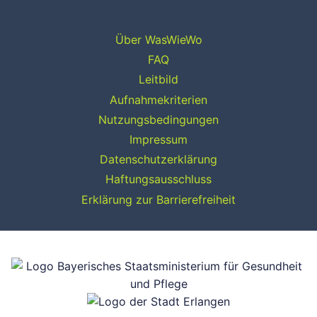
Über WasWieWo
FAQ
Leitbild
Aufnahmekriterien
Nutzungsbedingungen
Impressum
Datenschutzerklärung
Haftungsausschluss
Erklärung zur Barrierefreiheit