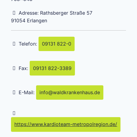
Adresse:
Rathsberger Straße 57
91054
Erlangen
Telefon:
09131 822-0
Fax:
09131 822-3389
E-Mail:
info
@
waldkrankenhaus.de
https://www.kardioteam-metropolregion.de/