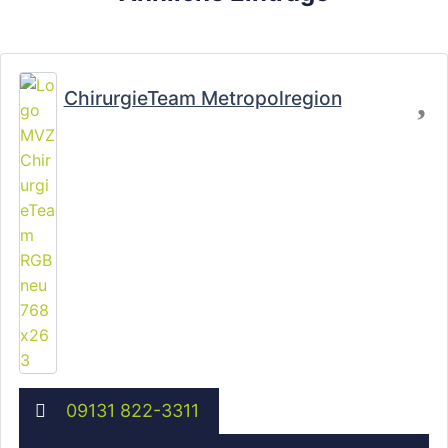
Fa
ChirurgieTeam Metropolregion
09131 822-3311