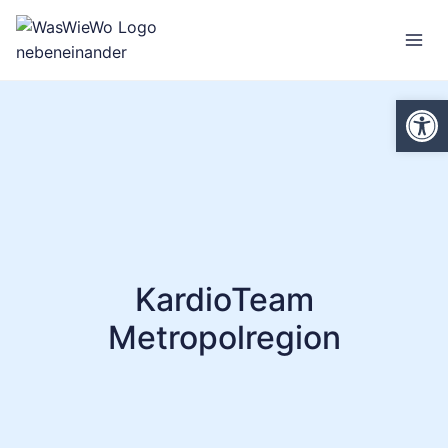
Zum
Inhalt
springen
We
KardioTeam
Metropolregion