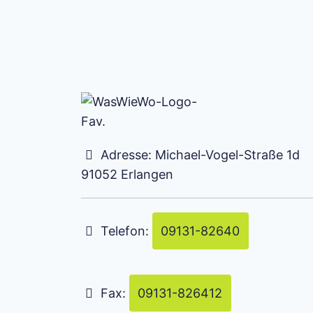
Adresse:
Michael-Vogel-Straße 1d
91052
Erlangen
Telefon:
09131-82640
Fax:
09131-826412