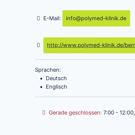
E-Mail:
info
@
polymed-klinik.de
http://www.polymed-klinik.de/ber
Sprachen:
Deutsch
Englisch
Gerade geschlossen
:
7:00 - 12:00, 12