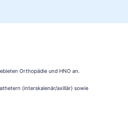
hgebieten Orthopädie und HNO an.
thetern (interskalenär/axillär) sowie