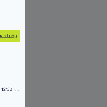
nard.php
:30 - 14:30