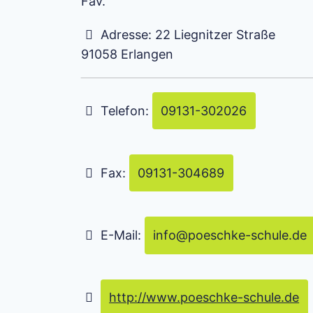
Adresse:
22 Liegnitzer Straße
91058
Erlangen
Telefon:
09131-302026
Fax:
09131-304689
E-Mail:
info
@
poeschke-schule.de
http://www.poeschke-schule.de