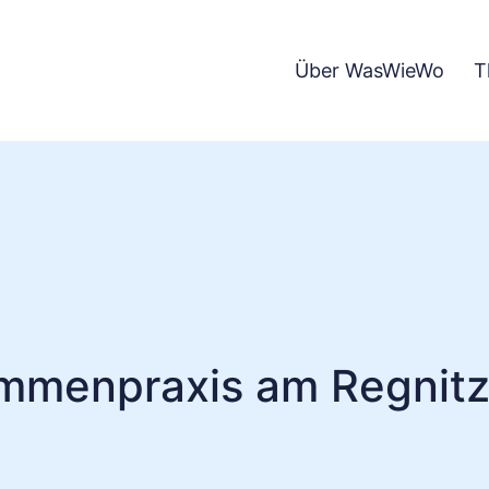
Über WasWieWo
T
menpraxis am Regnit