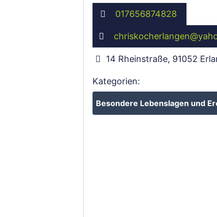
017656874828
chriskocherlangen
@
yah
14 Rheinstraße
,
91052
Erl
Kategorien:
Besondere Lebenslagen und Er