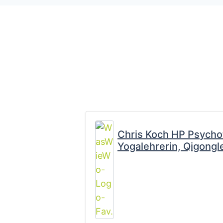
Chris Koch HP Psycho
Yogalehrerin, Qigong