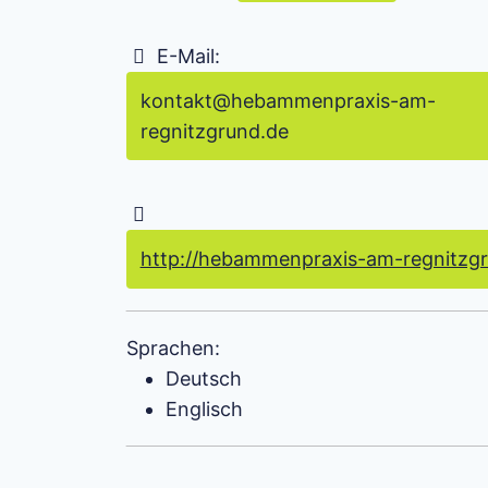
E-Mail:
kontakt
@
hebammenpraxis-am-
regnitzgrund.de
http://hebammenpraxis-am-regnitzgr
Sprachen:
Deutsch
Englisch