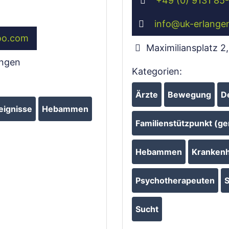
+49 (0) 9131 85
info
@
uk-erlange
oo.com
Maximiliansplatz 2
angen
Kategorien:
Ärzte
Bewegung
D
eignisse
Hebammen
Familienstützpunkt (ge
Hebammen
Krankenha
Psychotherapeuten
S
Sucht