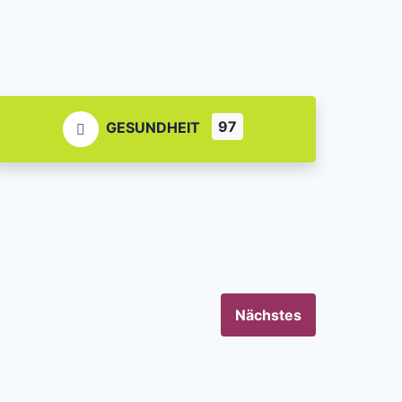
97
GESUNDHEIT
Nächstes