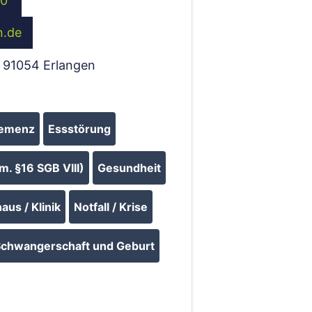
-0
n.de
,
91054
Erlangen
emenz
Essstörung
m. §16 SGB VIII)
Gesundheit
us / Klinik
Notfall / Krise
chwangerschaft und Geburt