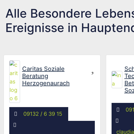
Alle Besondere Leben
Ereignisse in Haupten
Favorit
Caritas Soziale
Sch
Beratung
Tec
Herzogenaurach
Bet
Soz
091
09132 / 6 39 15
claudi