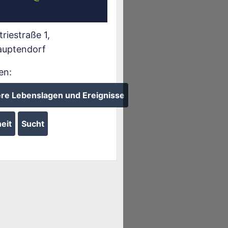
triestraße 1
,
auptendorf
en:
re Lebenslagen und Ereignisse
eit
Sucht