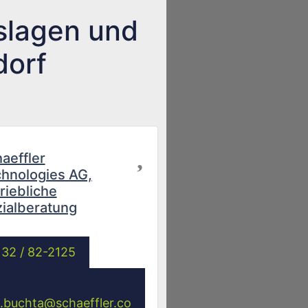
slagen und
dorf
Favorit
aeffler
hnologies AG,
riebliche
ialberatung
32 / 82-2125
a.buchta
@
schaeffler.co