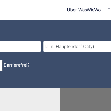
Über WasWieWo
T
Stadt
Barrierefrei?