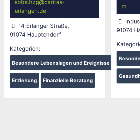
sobe.hzg
@
caritas-
m
erlangen.de
Indus
14 Erlanger Straße
,
91074
H
91074
Hauptendorf
Kategori
Kategorien:
Besonde
Besondere Lebenslagen und Ereignisse
Gesundh
Erziehung
Finanzielle Beratung