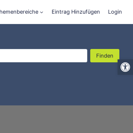
hemenbereiche
Eintrag Hinzufügen
Login
Finden
Finden
We