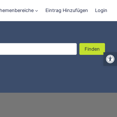
hemenbereiche
Eintrag Hinzufügen
Login
Finden
Finden
We