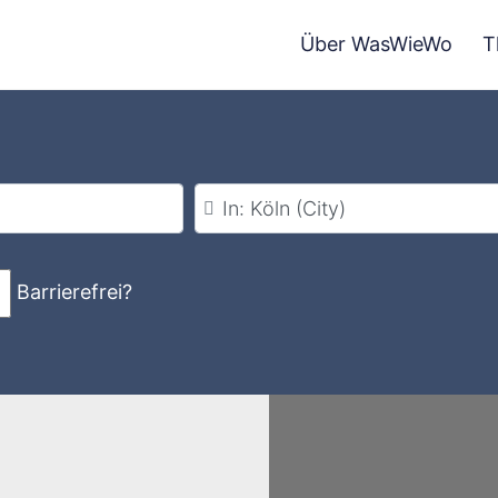
Über WasWieWo
T
Stadt
Barrierefrei?