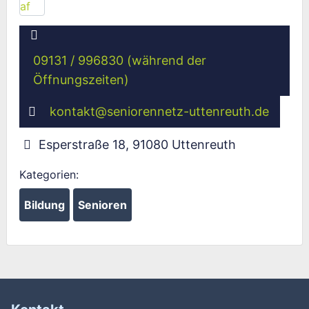
09131 / 996830 (während der
Öffnungszeiten)
kontakt
@
seniorennetz-uttenreuth.de
Esperstraße 18
,
91080
Uttenreuth
Kategorien:
Bildung
Senioren