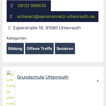
09131 996830
schwierz
@
seniorennetz-uttenreuth.de
Esperstraße 18
,
91080
Uttenreuth
Kategorien:
Bildung
Offene Treffs
Senioren
Fav
Grundschule Uttenreuth