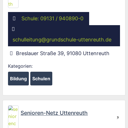
Schule: 09131 / 940890-0
schulleitung
@
grundschule-uttenreuth.de
Breslauer Straße 39
,
91080
Uttenreuth
Kategorien:
Bildung
Schulen
Fav
Senioren-Netz Uttenreuth