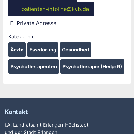
patienten-infoline
@
kvb.de
Private Adresse
Kategorien:
Ärzte
Essstörung
Gesundheit
Psychotherapeuten
Psychotherapie (HeilprG)
Kontakt
i.A. Landratsamt Erlangen-Höchstadt
und der Stadt Erlangen