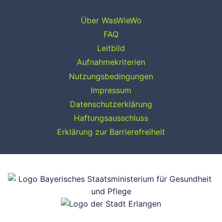
Über WasWieWo
FAQ
Leitbild
Aufnahmekriterien
Nutzungsbedingungen
Impressum
Datenschutzerklärung
Haftungsausschluss
Erklärung zur Barrierefreiheit