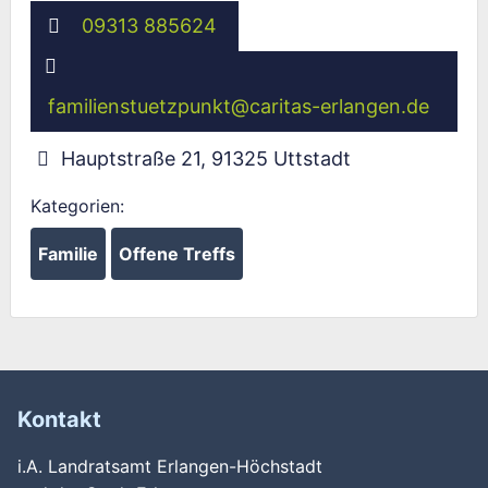
09313 885624
familienstuetzpunkt
@
caritas-erlangen.de
Hauptstraße 21
,
91325
Uttstadt
Kategorien:
Familie
Offene Treffs
Kontakt
i.A. Landratsamt Erlangen-Höchstadt