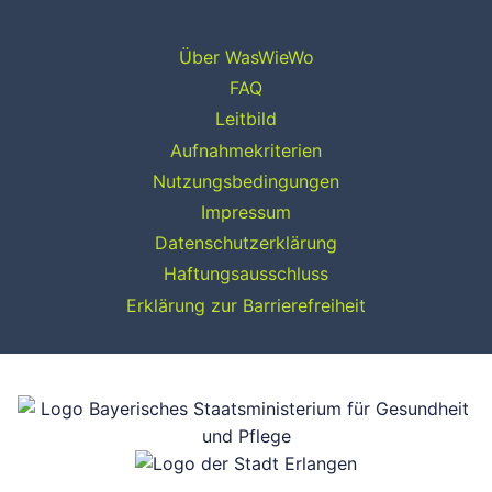
Über WasWieWo
FAQ
Leitbild
Aufnahmekriterien
Nutzungsbedingungen
Impressum
Datenschutzerklärung
Haftungsausschluss
Erklärung zur Barrierefreiheit