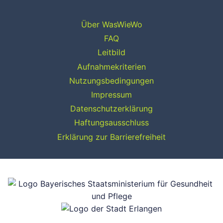
Über WasWieWo
FAQ
Leitbild
Aufnahmekriterien
Nutzungsbedingungen
Impressum
Datenschutzerklärung
Haftungsausschluss
Erklärung zur Barrierefreiheit