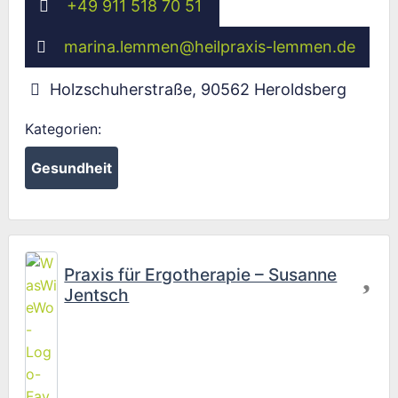
+49 911 518 70 51
marina.lemmen
@
heilpraxis-lemmen.de
Holzschuherstraße
,
90562
Heroldsberg
Kategorien:
Gesundheit
Fav
Praxis für Ergotherapie – Susanne
Jentsch