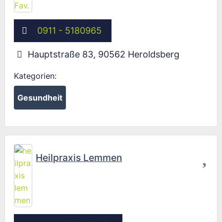
0911 - 5180965
Hauptstraße 83
,
90562
Heroldsberg
Kategorien:
Gesundheit
Fav
Heilpraxis Lemmen