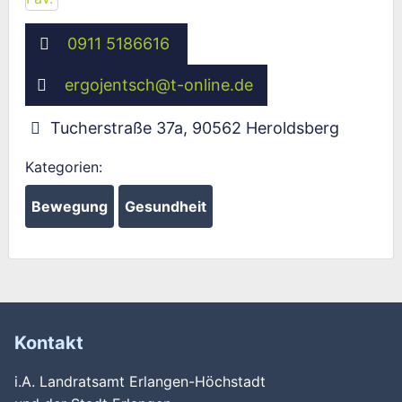
0911 5186616
ergojentsch
@
t-online.de
Tucherstraße 37a
,
90562
Heroldsberg
Kategorien:
Bewegung
Gesundheit
Kontakt
Wird geladen …
i.A. Landratsamt Erlangen-Höchstadt