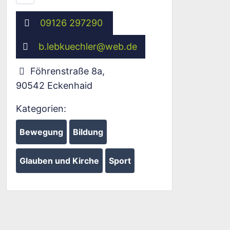
09126 297290
b.lebkuechler
@
web.de
Föhrenstraße 8a
,
90542
Eckenhaid
Kategorien:
Bewegung
Bildung
Glauben und Kirche
Sport