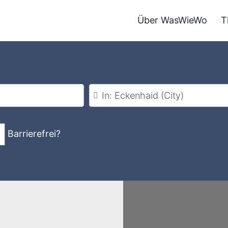
Über WasWieWo
T
Stadt
Barrierefrei?