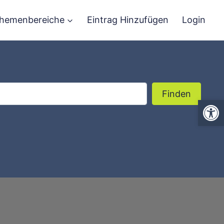
hemenbereiche
Eintrag Hinzufügen
Login
Finden
Finden
We