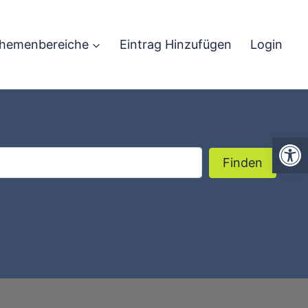
hemenbereiche
Eintrag Hinzufügen
Login
We
Finden
Finden