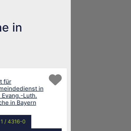
e in
Favorit
 für
eindedienst in
 Evang.-Luth.
che in Bayern
1 / 4316-0