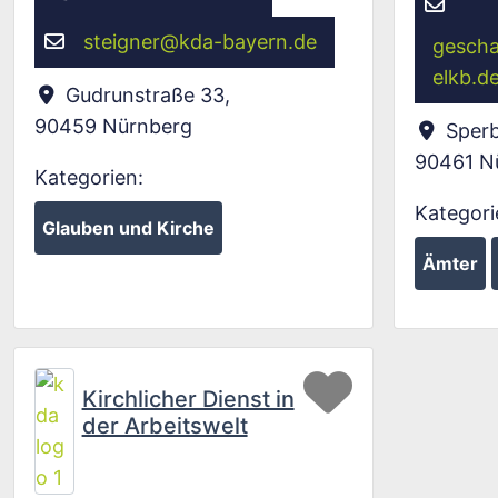
steigner
@
kda-bayern.de
gescha
elkb.d
Gudrunstraße 33
,
90459
Nürnberg
Sperb
90461
N
Kategorien:
Kategori
Glauben und Kirche
Ämter
Favorit
Kirchlicher Dienst in
der Arbeitswelt