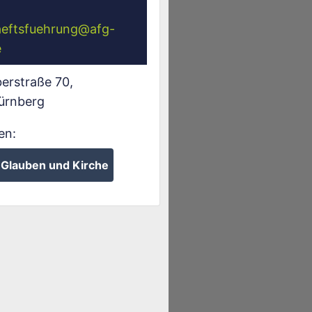
eftsfuehrung
@
afg-
e
erstraße 70
,
ürnberg
en:
Glauben und Kirche