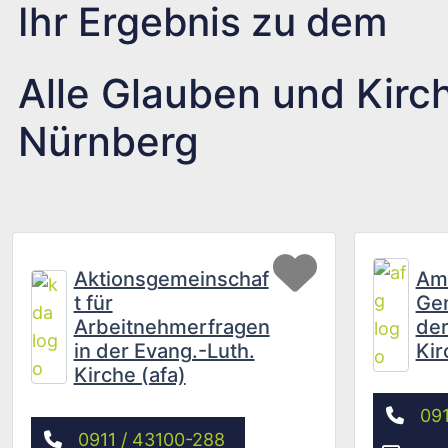
Ihr Ergebnis zu dem
Alle Glauben und Kirch
Nürnberg
Favorit
Aktionsgemeinschaf
Amt
t für
Gem
Arbeitnehmerfragen
der
in der Evang.-Luth.
Kir
Kirche (afa)
091
0911 / 43100-288