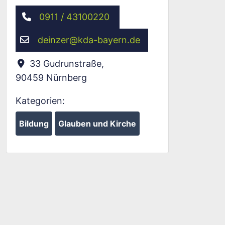
0911 / 43100220
deinzer
@
kda-bayern.de
33 Gudrunstraße
,
90459
Nürnberg
Kategorien:
Bildung
Glauben und Kirche