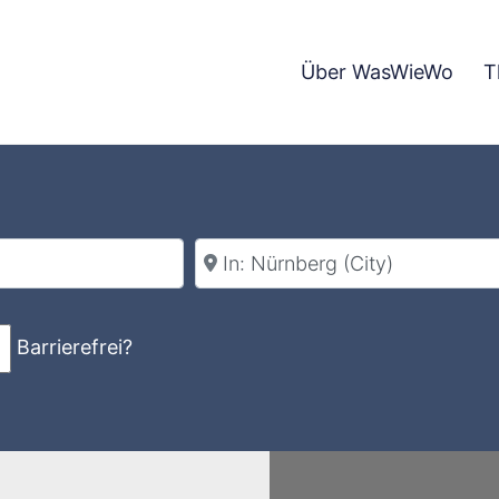
Über WasWieWo
T
Stadt
Barrierefrei?