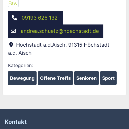
09193 626 132
andrea.schuetz
@
hoechstadt.de
Höchstadt a.d.Aisch
,
91315
Höchstadt
a.d. Aisch
Kategorien:
Bewegung
Offene Treffs
Senioren
Sport
Kontakt