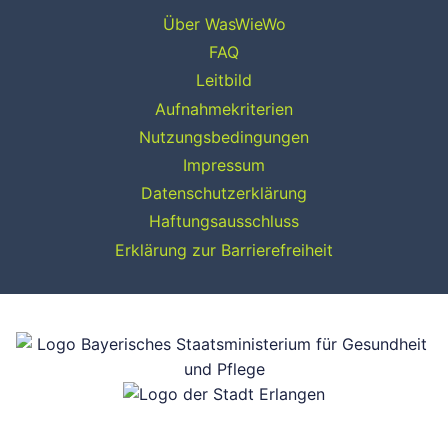
Über WasWieWo
FAQ
Leitbild
Aufnahmekriterien
Nutzungsbedingungen
Impressum
Datenschutzerklärung
Haftungsausschluss
Erklärung zur Barrierefreiheit