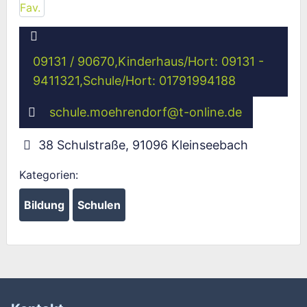
09131 / 90670,Kinderhaus/Hort: 09131 -
9411321,Schule/Hort: 01791994188
schule.moehrendorf
@
t-online.de
38 Schulstraße
,
91096
Kleinseebach
Kategorien:
Bildung
Schulen