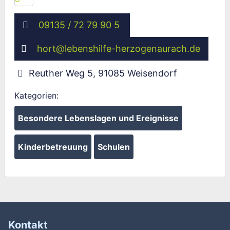
09135 / 72 79 90 5
hort
@
lebenshilfe-herzogenaurach.de
Reuther Weg 5
,
91085
Weisendorf
Kategorien:
Besondere Lebenslagen und Ereignisse
Kinderbetreuung
Schulen
Kontakt