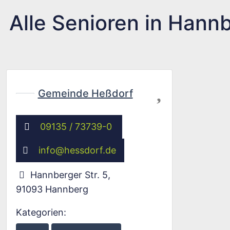
Alle Senioren in Hann
Favorit
Gemeinde Heßdorf
09135 / 73739-0
info
@
hessdorf.de
Hannberger Str. 5
,
91093
Hannberg
Kategorien: