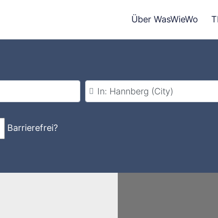
Über WasWieWo
T
Stadt
Barrierefrei?