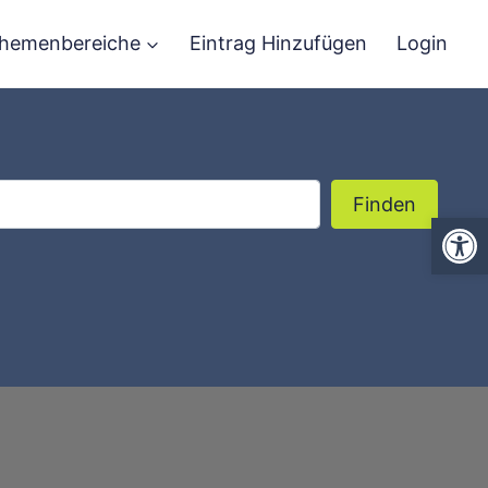
hemenbereiche
Eintrag Hinzufügen
Login
Finden
Finden
We