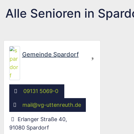
Alle Senioren in Spard
Favorit
Gemeinde Spardorf
09131 5069-0
mail
@
vg-uttenreuth.de
Erlanger Straße 40
,
91080
Spardorf