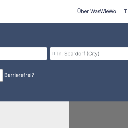
Über WasWieWo
T
Stadt
Barrierefrei?