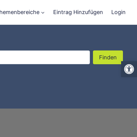
hemenbereiche
Eintrag Hinzufügen
Login
Finden
Finden
We