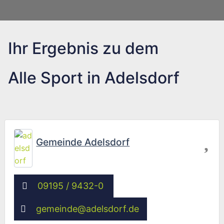
Ihr Ergebnis zu dem
Alle Sport in Adelsdorf
Fav
Gemeinde Adelsdorf
09195 / 9432-0
gemeinde
@
adelsdorf.de