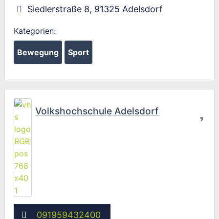
Siedlerstraße 8
,
91325
Adelsdorf
Kategorien:
Bewegung
Sport
Fav
Volkshochschule Adelsdorf
091959432400