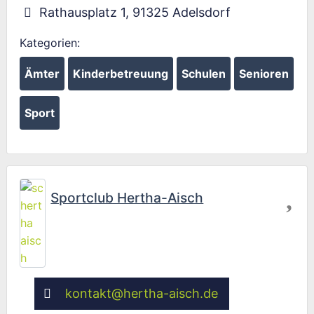
Rathausplatz 1
,
91325
Adelsdorf
Kategorien:
Ämter
Kinderbetreuung
Schulen
Senioren
Sport
Fav
Sportclub Hertha-Aisch
kontakt
@
hertha-aisch.de