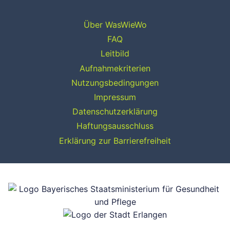
Über WasWieWo
FAQ
Leitbild
Aufnahmekriterien
Nutzungsbedingungen
Impressum
Datenschutzerklärung
Haftungsausschluss
Erklärung zur Barrierefreiheit