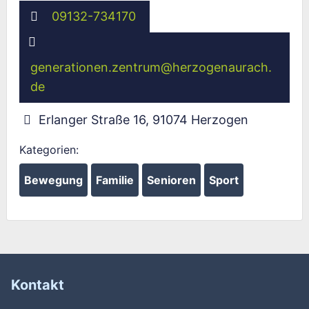
09132-734170
generationen.zentrum
@
herzogenaurach.
de
Erlanger Straße 16
,
91074
Herzogen
Kategorien:
Bewegung
Familie
Senioren
Sport
Kontakt