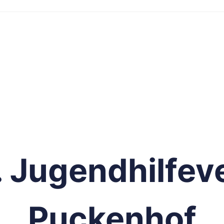
. Jugendhilfev
Puckenhof