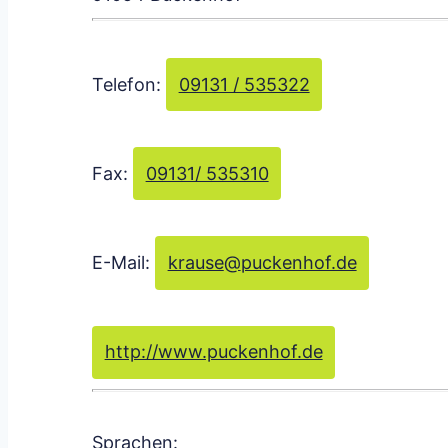
Telefon:
09131 / 535322
Fax:
09131/ 535310
E-Mail:
krause
@
puckenhof.de
http://www.puckenhof.de
Sprachen: