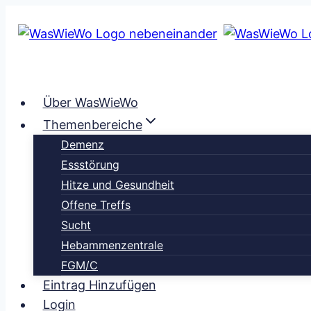
Zum
Inhalt
springen
Über WasWieWo
Themenbereiche
Demenz
Essstörung
Hitze und Gesundheit
Offene Treffs
Sucht
Hebammenzentrale
FGM/C
Eintrag Hinzufügen
Login