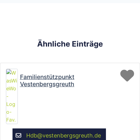
Ähnliche Einträge
Fa
Familienstützpunkt
Vestenbergsgreuth
Hdb
@
vestenbergsgreuth.de