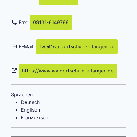
Fax:
09131-6149799
E-Mail:
fwe
@
waldorfschule-erlangen.de
https://www.waldorfschule-erlangen.de
Sprachen:
Deutsch
Englisch
Französisch