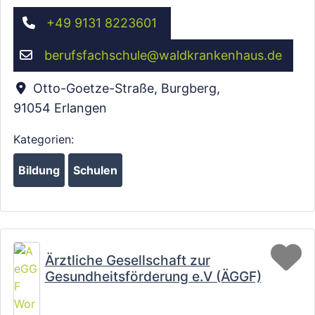
+49 9131 8223601
berufsfachschule
@
waldkrankenhaus.de
Otto-Goetze-Straße, Burgberg
,
91054
Erlangen
Kategorien:
Bildung
Schulen
Fa
Ärztliche Gesellschaft zur
Gesundheitsförderung e.V (ÄGGF)