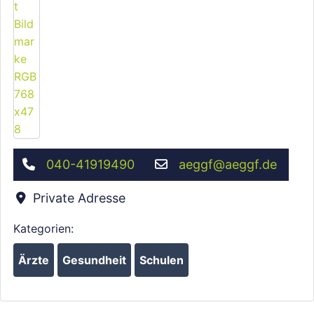
040-41919490
aeggf
@
aeggf.de
Private Adresse
Kategorien:
Ärzte
Gesundheit
Schulen