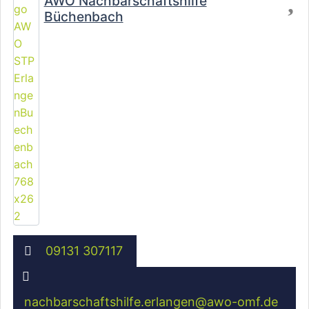
AWO Nachbarschaftshilfe
Büchenbach
09131 307117
nachbarschaftshilfe.erlangen
@
awo-omf.de