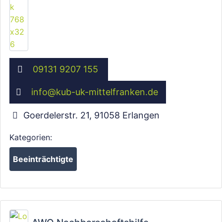
Wird geladen …
09131 9207 155
info
@
kub-uk-mittelfranken.de
Goerdelerstr. 21
,
91058
Erlangen
Kategorien:
Beeinträchtigte
Fa