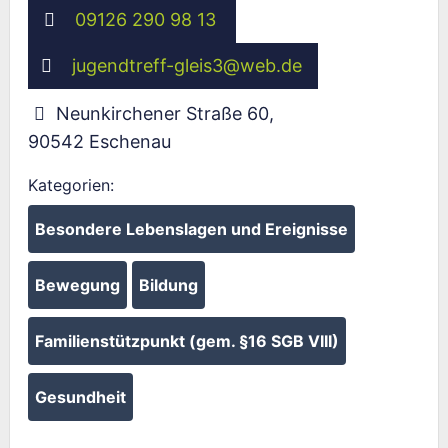
09126 290 98 13
jugendtreff-gleis3
@
web.de
Neunkirchener Straße 60
,
90542
Eschenau
Kategorien:
Besondere Lebenslagen und Ereignisse
Bewegung
Bildung
Familienstützpunkt (gem. §16 SGB VIII)
Gesundheit