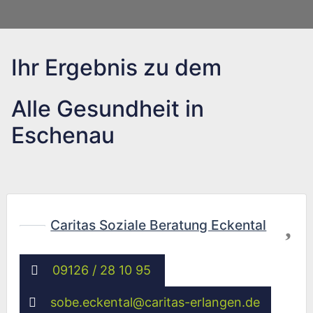
Ihr Ergebnis zu dem
Alle Gesundheit in
Eschenau
Fav
Caritas Soziale Beratung Eckental
09126 / 28 10 95
sobe.eckental
@
caritas-erlangen.de