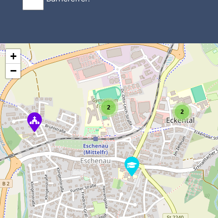
+
−
2
2