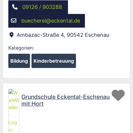
09126 / 903288
buecherei
@
eckental.de
Ambazac-Straße 4
,
90542
Eschenau
Kategorien:
Bildung
Kinderbetreuung
Fav
Grundschule Eckental-Eschenau
mit Hort