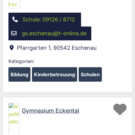
Schule: 09126 / 8712
gs.eschenau
@
t-online.de
Pfarrgarten 1
,
90542
Eschenau
Kategorien:
Bildung
Kinderbetreuung
Schulen
Fav
Gymnasium Eckental