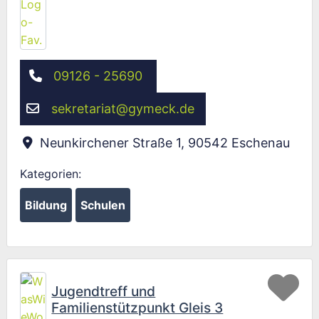
09126 - 25690
sekretariat
@
gymeck.de
Neunkirchener Straße 1
,
90542
Eschenau
Kategorien:
Bildung
Schulen
Fav
Jugendtreff und
Familienstützpunkt Gleis 3