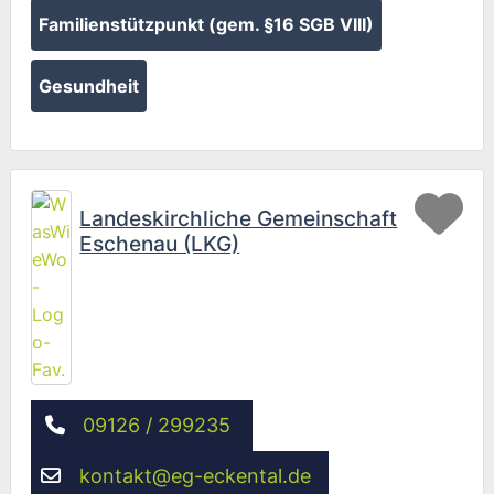
Familienstützpunkt (gem. §16 SGB VIII)
Gesundheit
Fav
Landeskirchliche Gemeinschaft
Eschenau (LKG)
09126 / 299235
kontakt
@
eg-eckental.de