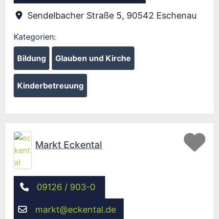
Sendelbacher Straße 5
,
90542
Eschenau
Kategorien:
Bildung
Glauben und Kirche
Kinderbetreuung
Fav
Markt Eckental
09126 / 903-0
markt
@
eckental.de