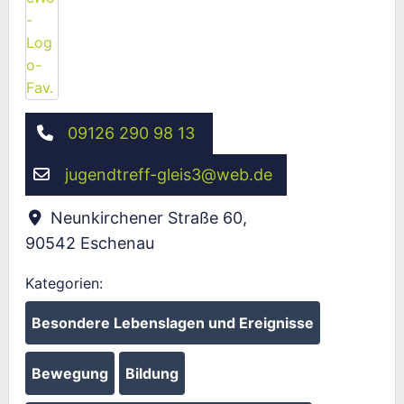
09126 290 98 13
jugendtreff-gleis3
@
web.de
Neunkirchener Straße 60
,
90542
Eschenau
Kategorien:
Besondere Lebenslagen und Ereignisse
Bewegung
Bildung