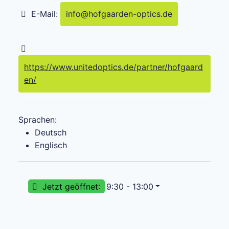
E-Mail:
info
@
hofgaarden-optics.de
https://www.unitedoptics.de/partner/hofgaard
en/
Sprachen:
Deutsch
Englisch
Jetzt geöffnet
:
9:30 - 13:00