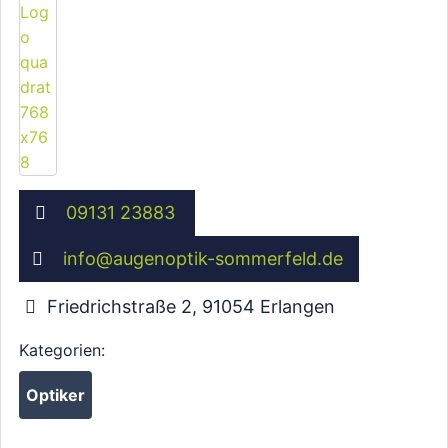
09131 23883
info
@
augenoptik-sommerfeld.de
Friedrichstraße 2
,
91054
Erlangen
Kategorien:
Optiker