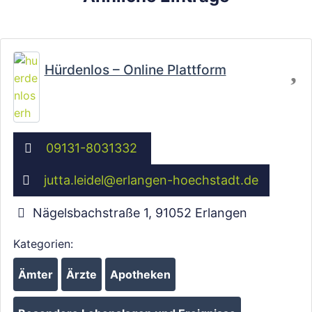
Fa
Hürdenlos – Online Plattform
09131-8031332
jutta.leidel
@
erlangen-hoechstadt.de
Nägelsbachstraße 1
,
91052
Erlangen
Kategorien:
Ämter
Ärzte
Apotheken