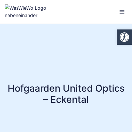
Zum
Inhalt
springen
We
Hofgaarden United Optics
– Eckental