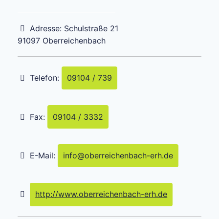
Adresse:
Schulstraße 21
91097
Oberreichenbach
Telefon:
09104 / 739
Fax:
09104 / 3332
E-Mail:
info
@
oberreichenbach-erh.de
http://www.oberreichenbach-erh.de