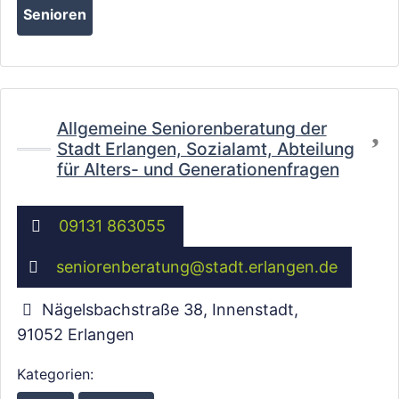
Senioren
Fa
Allgemeine Seniorenberatung der
Stadt Erlangen, Sozialamt, Abteilung
für Alters- und Generationenfragen
09131 863055
seniorenberatung
@
stadt.erlangen.de
Nägelsbachstraße 38, Innenstadt
,
91052
Erlangen
Kategorien: