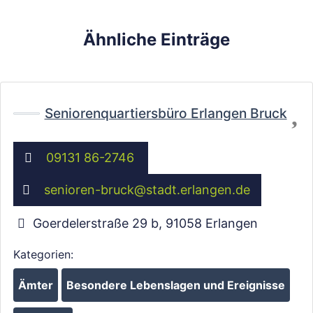
Ähnliche Einträge
Fa
Seniorenquartiersbüro Erlangen Bruck
09131 86-2746
Wird geladen …
senioren-bruck
@
stadt.erlangen.de
Goerdelerstraße 29 b
,
91058
Erlangen
Kategorien:
Ämter
Besondere Lebenslagen und Ereignisse