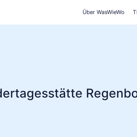
Über WasWieWo
T
dertagesstätte Regenb