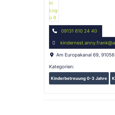
09131 610 24 40
kindernest.anny.frank
@
a
Am Europakanal 69
,
91056
Kategorien:
Kinderbetreuung 0-3 Jahre
K