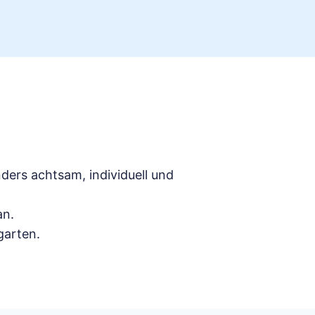
ers achtsam, individuell und
an.
garten.