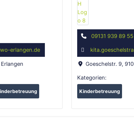
09131 939 89 55
wo-erlangen.de
kita.goeschelstr
Erlangen
Goeschelstr. 9
,
910
Kategorien:
inderbetreuung
Kinderbetreuung