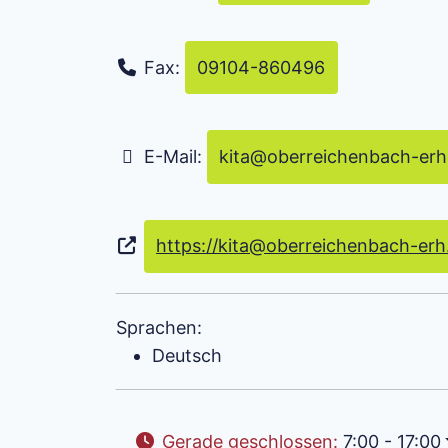
Fax:
09104-860496
E-Mail:
kita
@
oberreichenbach-erh
https://kita@oberreichenbach-erh
Sprachen:
Deutsch
Gerade geschlossen
:
7:00 - 17:00