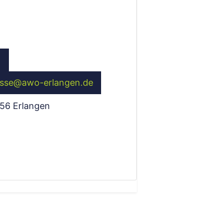
asse
@
awo-erlangen.de
56
Erlangen