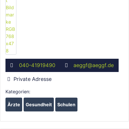
040-41919490
aeggf
@
aeggf.de
Private Adresse
Kategorien:
Ärzte
Gesundheit
Schulen