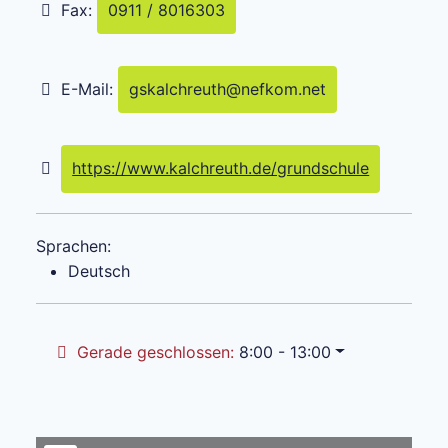
Fax:
0911 / 8016303
E-Mail:
gskalchreuth
@
nefkom.net
https://www.kalchreuth.de/grundschule
Sprachen:
Deutsch
Gerade geschlossen
:
8:00 - 13:00