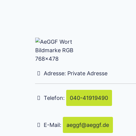
Adresse:
Private Adresse
Telefon:
040-41919490
E-Mail:
aeggf
@
aeggf.de