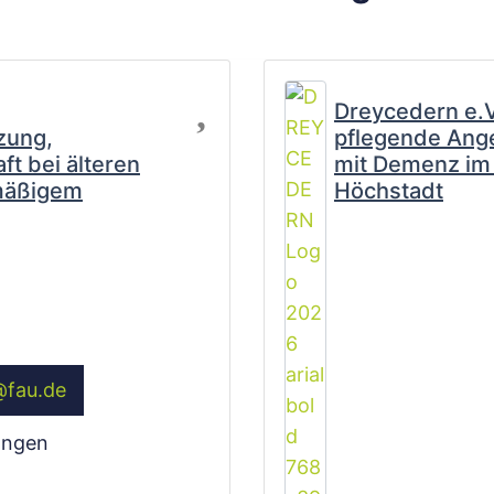
Favorit
Dreycedern e.V.
zung,
pflegende Ang
ft bei älteren
mit Demenz im 
mäßigem
Höchstadt
@
fau.de
angen