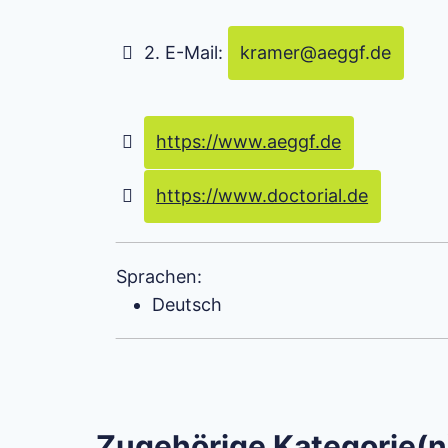
2. E-Mail:
kramer
@
aeggf.de
https://www.aeggf.de
https://www.doctorial.de
Sprachen:
Deutsch
Zugehörige Kategorie(n