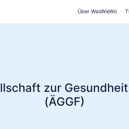
Über WasWieWo
T
llschaft zur Gesundhei
(ÄGGF)