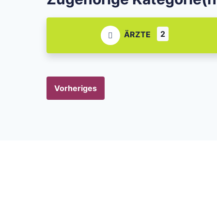
2
ÄRZTE
Vorheriges