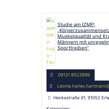
Studie am IZMP:
„Körperzusammenset
Muskelqualität und Kra
Männern mit unregel
Sporttreiben“
09131 8523999
Leonie.harleo.hartmann
Henkestraße 91
,
91052
Erl
Kategorien: