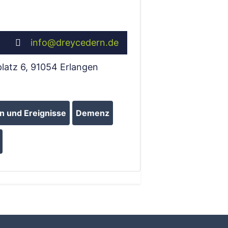
info
@
dreycedern.de
latz 6
,
91054
Erlangen
 und Ereignisse
Demenz