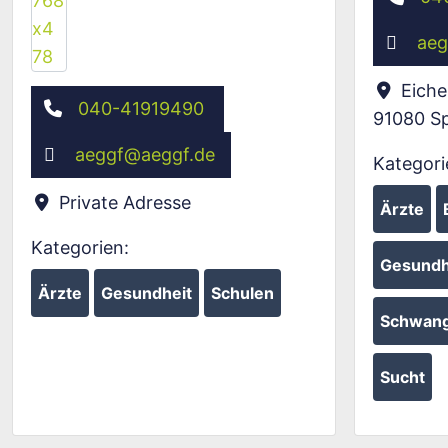
aeg
Eich
040-41919490
91080
S
aeggf
@
aeggf.de
Kategori
Private Adresse
Ärzte
Kategorien:
Gesundh
Ärzte
Gesundheit
Schulen
Schwang
Sucht