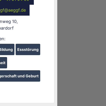
gf
@
aeggf.de
enweg 10
,
pardorf
en:
Bildung
Essstörung
eit
erschaft und Geburt