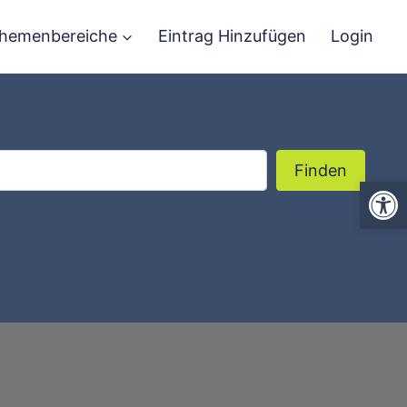
hemenbereiche
Eintrag Hinzufügen
Login
Finden
Finden
We