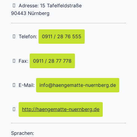
Adresse:
15 Tafelfeldstraße
90443
Nürnberg
Telefon:
0911 / 28 76 555
Fax:
0911 / 28 77 778
E-Mail:
info
@
haengematte-nuernberg.de
http://haengematte-nuernberg.de
Sprachen: