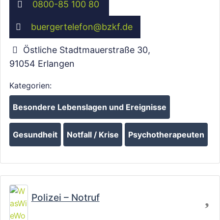
0800-85 100 80
buergertelefon
@
bzkf.de
Östliche Stadtmauerstraße 30
,
91054
Erlangen
Wird geladen …
Kategorien:
Besondere Lebenslagen und Ereignisse
Gesundheit
Notfall / Krise
Psychotherapeuten
Fa
Polizei – Notruf